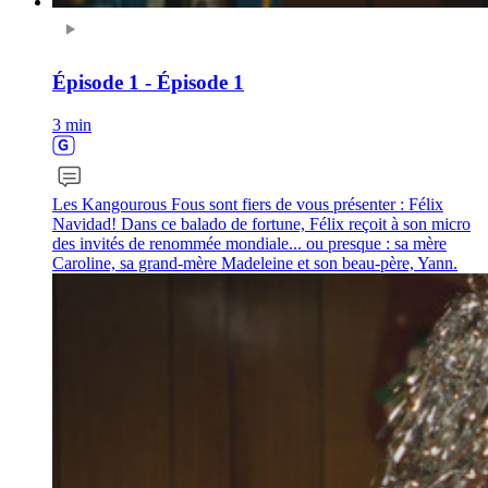
Épisode 1 - Épisode 1
3 min
Les Kangourous Fous sont fiers de vous présenter : Félix
Navidad! Dans ce balado de fortune, Félix reçoit à son micro
des invités de renommée mondiale... ou presque : sa mère
Caroline, sa grand-mère Madeleine et son beau-père, Yann.