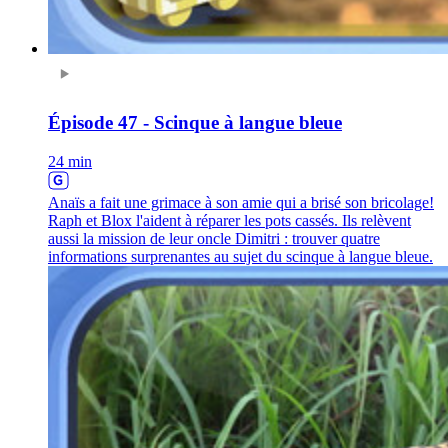
Épisode 47 - Scinque à langue bleue
24 min
Anaïs a fait une grimace à son amie qui a brisé son bricolage!
Raph et Blox l'aident à réparer les pots cassés. Ils relèvent
aussi la mission de leur oncle Dimitri : trouver quatre
informations surprenantes au sujet du scinque à langue bleue.