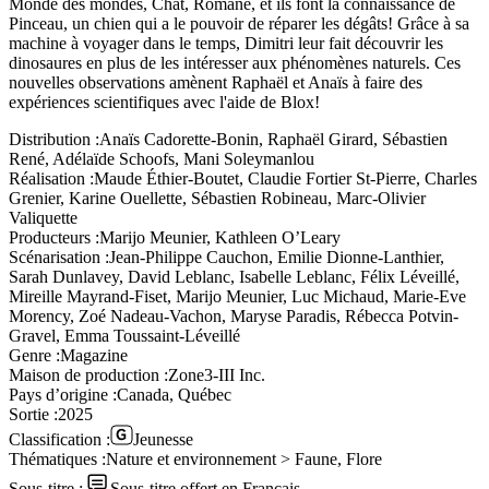
Monde des mondes, Chat, Romane, et ils font la connaissance de
Pinceau, un chien qui a le pouvoir de réparer les dégâts! Grâce à sa
machine à voyager dans le temps, Dimitri leur fait découvrir les
dinosaures en plus de les intéresser aux phénomènes naturels. Ces
nouvelles observations amènent Raphaël et Anaïs à faire des
expériences scientifiques avec l'aide de Blox!
Distribution :
Anaïs Cadorette-Bonin, Raphaël Girard, Sébastien
René, Adélaïde Schoofs, Mani Soleymanlou
Réalisation :
Maude Éthier-Boutet, Claudie Fortier St-Pierre, Charles
Grenier, Karine Ouellette, Sébastien Robineau, Marc-Olivier
Valiquette
Producteurs :
Marijo Meunier, Kathleen O’Leary
Scénarisation :
Jean-Philippe Cauchon, Emilie Dionne-Lanthier,
Sarah Dunlavey, David Leblanc, Isabelle Leblanc, Félix Léveillé,
Mireille Mayrand-Fiset, Marijo Meunier, Luc Michaud, Marie-Eve
Morency, Zoé Nadeau-Vachon, Maryse Paradis, Rébecca Potvin-
Gravel, Emma Toussaint-Léveillé
Genre :
Magazine
Maison de production :
Zone3-III Inc.
Pays d’origine :
Canada, Québec
Sortie :
2025
Classification :
Jeunesse
Thématiques :
Nature et environnement > Faune, Flore
Sous-titre :
Sous-titre offert en Français