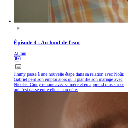
Épisode 4 - Au fond de l'eau
22 min
Jimmy passe à une nouvelle étape dans sa relation avec Noûr.
Gabriel perd son emploi alors qu'il planifie son mariage avec
Nicolas. Cindy renoue avec sa mère et en apprend plus sur ce
qui s'est passé entre elle et son père.