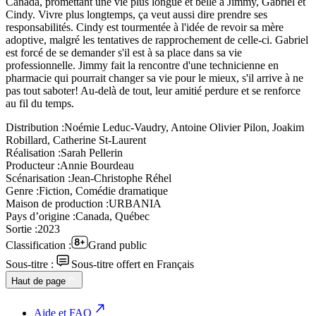
Canada, promettant une vie plus longue et belle à Jimmy, Gabriel et
Cindy. Vivre plus longtemps, ça veut aussi dire prendre ses
responsabilités. Cindy est tourmentée à l'idée de revoir sa mère
adoptive, malgré les tentatives de rapprochement de celle-ci. Gabriel
est forcé de se demander s'il est à sa place dans sa vie
professionnelle. Jimmy fait la rencontre d'une technicienne en
pharmacie qui pourrait changer sa vie pour le mieux, s'il arrive à ne
pas tout saboter! Au-delà de tout, leur amitié perdure et se renforce
au fil du temps.
Distribution :
Noémie Leduc-Vaudry, Antoine Olivier Pilon, Joakim
Robillard, Catherine St-Laurent
Réalisation :
Sarah Pellerin
Producteur :
Annie Bourdeau
Scénarisation :
Jean-Christophe Réhel
Genre :
Fiction, Comédie dramatique
Maison de production :
URBANIA
Pays d’origine :
Canada, Québec
Sortie :
2023
Classification :
Grand public
Sous-titre :
Sous-titre offert en Français
Haut de page
Aide et FAQ