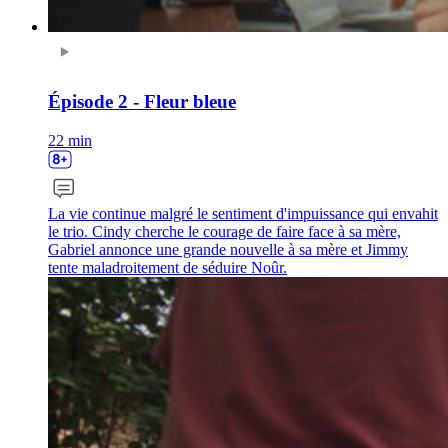
Épisode 2 - Fleur bleue
22 min
La vie continue malgré le sentiment d'impuissance qui envahit
le trio. Cindy cherche le courage de faire face à sa mère,
Gabriel annonce une grande nouvelle à sa mère et Jimmy
tente maladroitement de séduire Noûr.