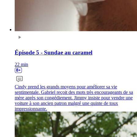
Épisode 5 - Sundae au caramel
22 min
Cindy prend les grands moyens pour améliorer sa vie
sentimentale. Gabriel reçoit des mots très encourageants de sa
mère après son congédiement. Jimmy insiste pour vendre une
voiture à son ancien patron malgré une quinte de toux
impressionnante.