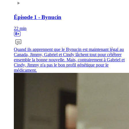
Épisode 1 - Bynucin
22 min
Quand ils apprennent que le Bynucin est maintenant légal au
Canada, Jimmy, Gabriel et Cindy lâchent tout pour célébrer
ensemble la bonne nouvelle. Mais, contrairement à Gabriel et
Cindy, Jimmy n'a pas le bon profil génétique pour le
médicament.