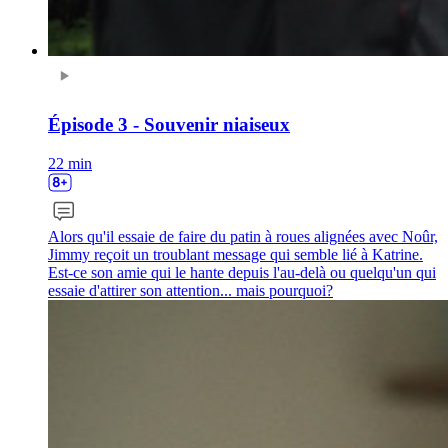
Épisode 3 - Souvenir niaiseux
22 min
Alors qu'il essaie de faire du patin à roues alignées avec Noûr,
Jimmy reçoit un troublant message qui semble lié à Katrine.
Est-ce son amie qui le hante depuis l'au-delà ou quelqu'un qui
essaie d'attirer son attention... mais pourquoi?