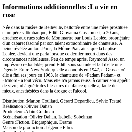
Informations additionnelles :
La vie en
rose
Née dans la misère de Belleville, ballottée entre une mère prostituée
et un père saltimbanque, Édith Giovanna Gassion est, à 20 ans,
arrachée aux rues sales de Montmartre par Louis Leplée, propriétaire
d'un cabaret fasciné par son talent extraordinaire de chanteuse. À
peine révélée au tout-Paris, la Môme Piaf, ainsi que la baptise
Leplée, devient une paria lorsque ce dernier meurt dans des
circonstances nébuleuses. Peu de temps après, Raymond Asso, un
imprésario redoutable, prend Édith sous son aile et fait d'elle une
légende. Entre New York, qu'elle a conquis en 1947, et Grasse, où
elle a fini ses jours en 1963, la chanteuse de «Padam Padam» et
«Milord» a tout vécu. Mais elle n'a jamais réussi à calmer son appétit
de vivre, ni à guérir des blessures d'enfance qu'elle a, faute de
mieux, anesthésiées dans la drogue et l'alcool.
Distribution :
Marion Cotillard, Gérard Depardieu, Sylvie Testud
Réalisation :
Olivier Dahan
Producteur :
Alain Goldman
Scénarisation :
Olivier Dahan, Isabelle Sobelman
Genre :
Fiction, Biographique, Drame
Maison de production :
Légende Films