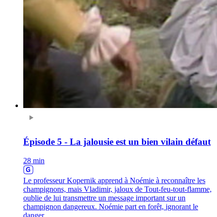
Épisode 5 - La jalousie est un bien vilain défaut
28 min
Le professeur Kopernik apprend à Noémie à reconnaître les
champignons, mais Vladimir, jaloux de Tout-feu-tout-flamme,
oublie de lui transmettre un message important sur un
champignon dangereux. Noémie part en forêt, ignorant le
danger.