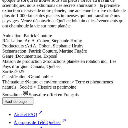
époque le sol qui se trouve sous vos pieds? Grâce au travail de
scientifiques, nous exhumons des secrets ahurissants : la première
extinction massive de notre planète, une ancienne barrière récifale de
plus de 1 000 km et des glaciers immenses qui ont transformé nos
paysages. Venez découvrir ce Québec lointain et les événements qui
ont chamboulé la vie sur notre planète.
Animation :
Patrick Couture
Réalisation :
Ari A. Cohen, Stephanie Hruby
Producteurs :
Ari A. Cohen, Stephanie Hruby
Scénarisation :
Patrick Couture, Martine Fugère
Genre :
Documentaire, Exposé
Maison de production :
Productions planète en rotation inc., Les
Pays d’origine :
Canada, Québec
Sortie :
2025
Classification :
Grand public
Thématique :
Nature et environnement > Terre et phénomènes
naturels | Société > Histoire et patrimoine
Sous-titre :
Sous-titre offert en Français
Haut de page
Aide et FAQ
À propos de Télé-Québec