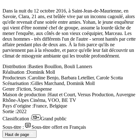
Dans la nuit du 12 octobre 2016, à Saint-Jean-de-Maurienne, en
Savoie, Clara, 21 ans, est brûlée vive par un inconnu cagoulé, alors
qu'elle revenait d'une soirée entre amies. Yohan, le jeune enquêteur
qui vient d'être nommé chef de groupe, assume la lourde tâche de
mener l'enquête, aux côtés de son vieux coéquipier, Marceau. Les
deux hommes - très différents l'un de l'autre - seront hantés par cette
affaire pendant plus de deux ans. À la fois parce qu'ils ne
parviennent pas à la résoudre, et parce qu'elle leur fait découvrir un
climat de misogynie ambiante qui les trouble profondément.
Distribution :
Bastien Bouillon, Bouli Lanners
Réalisation :
Dominik Moll
Producteurs :
Caroline Benjo, Barbara Letellier, Carole Scotta
Scénarisation :
Gilles Marchand, Dominik Moll
Genre :
Fiction, Suspense
Maison de production :
Haut et Court, Versus Production, Auvergne
Rhône-Alpes Cinéma, VOO, BE TV
Pays d’origine :
France, Belgique
Sortie :
2022
Classification :
Grand public
Sous-titre :
Sous-titre offert en Français
Haut de page