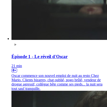
Épisode 1 - Le réveil d'Oscar
21 min
Oscar commence son nouvel emploi de nuit au resto Chez
Mario. Clients bizarres, chat oublié, pogo brûlé, vendeur de
drogue agressif, collègue bête comme ses pieds... la nuit sera
tout sauf tranquille.