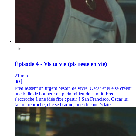
Épisode 4 - Vis ta vie (pis reste en vie)
21 min
Fred ressent un urgent besoin de vivre. Oscar et elle se créent
une bulle de bonheur en plein milieu de la nuit. Fred
s'accroche à une idée fixe : partir à San Francisco. Oscar lui
fait un reproche, elle se braque, une chicane éclate.