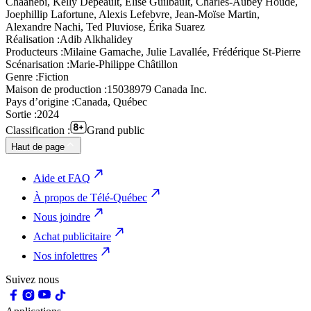
Chaanebi, Kelly Depeault, Élise Guilbault, Charles-Aubey Houde,
Joephillip Lafortune, Alexis Lefebvre, Jean-Moïse Martin,
Alexandre Nachi, Ted Pluviose, Érika Suarez
Réalisation :
Adib Alkhalidey
Producteurs :
Milaine Gamache, Julie Lavallée, Frédérique St-Pierre
Scénarisation :
Marie-Philippe Châtillon
Genre :
Fiction
Maison de production :
15038979 Canada Inc.
Pays d’origine :
Canada, Québec
Sortie :
2024
Classification :
Grand public
Haut de page
Aide et FAQ
À propos de Télé-Québec
Nous joindre
Achat publicitaire
Nos infolettres
Suivez nous