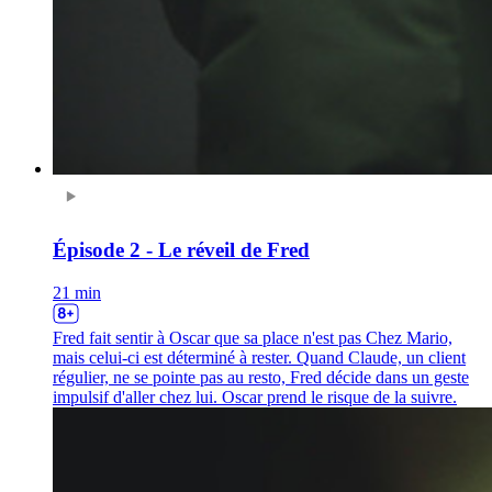
Épisode 2 - Le réveil de Fred
21 min
Fred fait sentir à Oscar que sa place n'est pas Chez Mario,
mais celui-ci est déterminé à rester. Quand Claude, un client
régulier, ne se pointe pas au resto, Fred décide dans un geste
impulsif d'aller chez lui. Oscar prend le risque de la suivre.