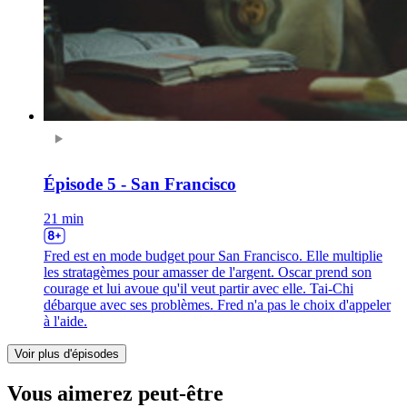
Épisode 5 - San Francisco
21 min
Fred est en mode budget pour San Francisco. Elle multiplie
les stratagèmes pour amasser de l'argent. Oscar prend son
courage et lui avoue qu'il veut partir avec elle. Tai-Chi
débarque avec ses problèmes. Fred n'a pas le choix d'appeler
à l'aide.
Voir plus d'épisodes
Vous aimerez peut-être