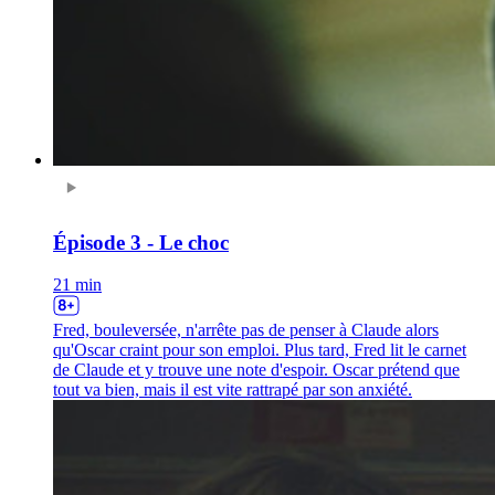
Épisode 3 - Le choc
21 min
Fred, bouleversée, n'arrête pas de penser à Claude alors
qu'Oscar craint pour son emploi. Plus tard, Fred lit le carnet
de Claude et y trouve une note d'espoir. Oscar prétend que
tout va bien, mais il est vite rattrapé par son anxiété.