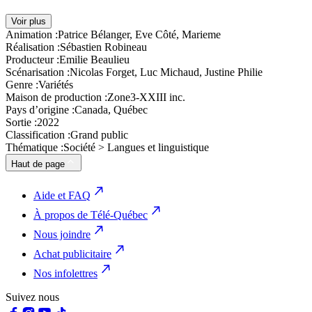
Voir plus
Animation :
Patrice Bélanger, Eve Côté, Marieme
Réalisation :
Sébastien Robineau
Producteur :
Emilie Beaulieu
Scénarisation :
Nicolas Forget, Luc Michaud, Justine Philie
Genre :
Variétés
Maison de production :
Zone3-XXIII inc.
Pays d’origine :
Canada, Québec
Sortie :
2022
Classification :
Grand public
Thématique :
Société > Langues et linguistique
Haut de page
Aide et FAQ
À propos de Télé-Québec
Nous joindre
Achat publicitaire
Nos infolettres
Suivez nous