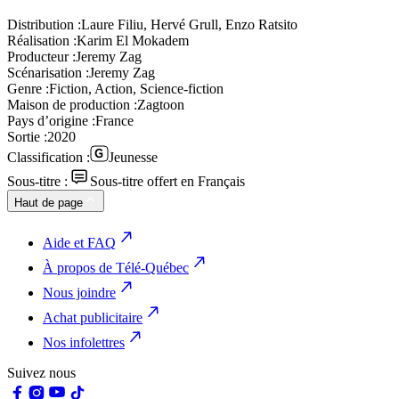
Distribution :
Laure Filiu, Hervé Grull, Enzo Ratsito
Réalisation :
Karim El Mokadem
Producteur :
Jeremy Zag
Scénarisation :
Jeremy Zag
Genre :
Fiction, Action, Science-fiction
Maison de production :
Zagtoon
Pays d’origine :
France
Sortie :
2020
Classification :
Jeunesse
Sous-titre :
Sous-titre offert en Français
Haut de page
Aide et FAQ
À propos de Télé-Québec
Nous joindre
Achat publicitaire
Nos infolettres
Suivez nous