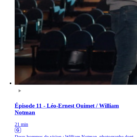
Épisode 11 - Léo-Ernest Ouimet / William
Notman
21 min
Deux hommes de vision : William Notman, photographe dont