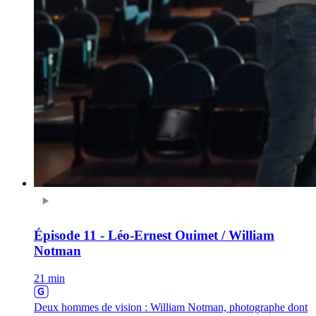
Épisode 11 - Léo-Ernest Ouimet / William
Notman
21 min
Deux hommes de vision : William Notman, photographe dont