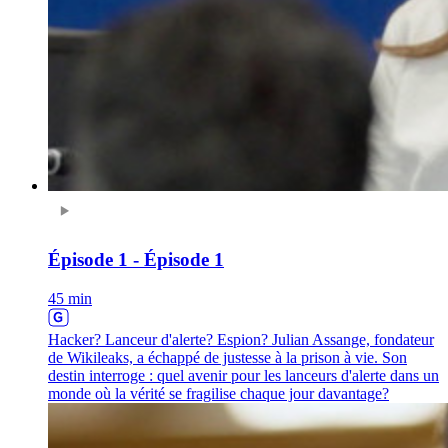
Épisode 1 - Épisode 1
45 min
Hacker? Lanceur d'alerte? Espion? Julian Assange, fondateur
de Wikileaks, a échappé de justesse à la prison à vie. Son
destin interroge : quel avenir pour les lanceurs d'alerte dans un
monde où la vérité se fragilise chaque jour davantage?