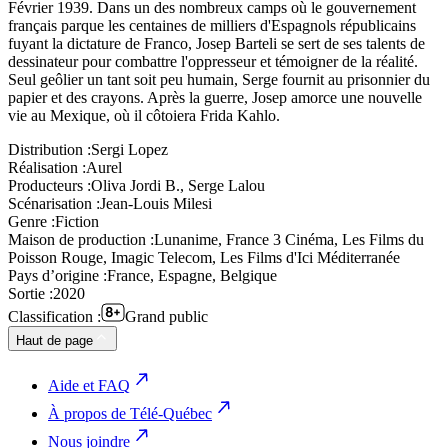
Février 1939. Dans un des nombreux camps où le gouvernement
français parque les centaines de milliers d'Espagnols républicains
fuyant la dictature de Franco, Josep Barteli se sert de ses talents de
dessinateur pour combattre l'oppresseur et témoigner de la réalité.
Seul geôlier un tant soit peu humain, Serge fournit au prisonnier du
papier et des crayons. Après la guerre, Josep amorce une nouvelle
vie au Mexique, où il côtoiera Frida Kahlo.
Distribution :
Sergi Lopez
Réalisation :
Aurel
Producteurs :
Oliva Jordi B., Serge Lalou
Scénarisation :
Jean-Louis Milesi
Genre :
Fiction
Maison de production :
Lunanime, France 3 Cinéma, Les Films du
Poisson Rouge, Imagic Telecom, Les Films d'Ici Méditerranée
Pays d’origine :
France, Espagne, Belgique
Sortie :
2020
Classification :
Grand public
Haut de page
Aide et FAQ
À propos de Télé-Québec
Nous joindre