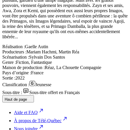
puissant, gardien d'une lampe magique. Mais avec les grands
pouvoirs, viennent également les responsabilités. Zayn et ses amis,
Awa, Zora et Kemi, qui possèdent eux aussi leurs propres Imagos,
vont être propulsés dans une aventure ô combien périlleuse : la quête
des Primagos, six Imagos légendaires, seul espoir de vaincre Agoji,
la reine des ténèbres, et sa Primago Damballa, la plus grande
ennemie de leur royaume qu'ils ont eux-mêmes accidentellement
libérée...
Réalisation :
Gaelle Autin
Producteurs :
Mariam Hachmi, Martin Réa
Scénarisation :
Sylvain Dos Santos
Genre :
Fiction, Fantastique
Maison de production :
Réaz, La Chouette Compagnie
Pays d’origine :
France
Sortie :
2022
Classification :
Jeunesse
Sous-titre :
Sous-titre offert en Français
Haut de page
Aide et FAQ
À propos de Télé-Québec
Nous joindre