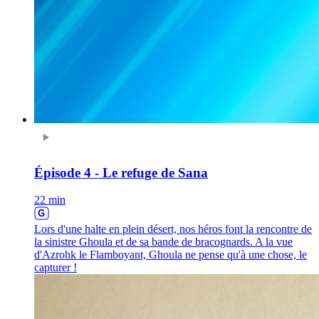
Épisode 4 - Le refuge de Sana
22 min
Lors d'une halte en plein désert, nos héros font la rencontre de
la sinistre Ghoula et de sa bande de bracognards. A la vue
d'Azrohk le Flamboyant, Ghoula ne pense qu'à une chose, le
capturer !