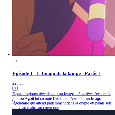
Épisode 1 - L'Imago de la lampe - Partie 1
22 min
Zayn a toujours rêvé d'avoir un Imago... Son rêve s'exauce le
jour où Agoji lui raconte l'histoire d'Azrohk , un Imago
légendaire qui attend patiemment dans la crypte du palais son
nouveau maitre au coeur pur.