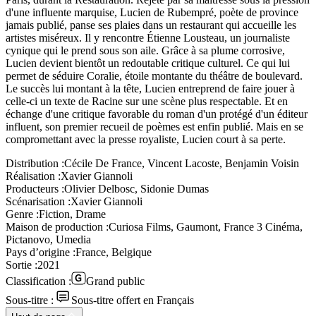
d'une influente marquise, Lucien de Rubempré, poète de province
jamais publié, panse ses plaies dans un restaurant qui accueille les
artistes miséreux. Il y rencontre Étienne Lousteau, un journaliste
cynique qui le prend sous son aile. Grâce à sa plume corrosive,
Lucien devient bientôt un redoutable critique culturel. Ce qui lui
permet de séduire Coralie, étoile montante du théâtre de boulevard.
Le succès lui montant à la tête, Lucien entreprend de faire jouer à
celle-ci un texte de Racine sur une scène plus respectable. Et en
échange d'une critique favorable du roman d'un protégé d'un éditeur
influent, son premier recueil de poèmes est enfin publié. Mais en se
compromettant avec la presse royaliste, Lucien court à sa perte.
Distribution :
Cécile De France, Vincent Lacoste, Benjamin Voisin
Réalisation :
Xavier Giannoli
Producteurs :
Olivier Delbosc, Sidonie Dumas
Scénarisation :
Xavier Giannoli
Genre :
Fiction, Drame
Maison de production :
Curiosa Films, Gaumont, France 3 Cinéma,
Pictanovo, Umedia
Pays d’origine :
France, Belgique
Sortie :
2021
Classification :
Grand public
Sous-titre :
Sous-titre offert en Français