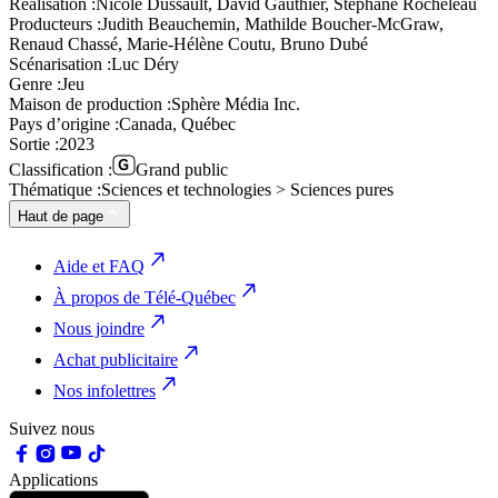
Réalisation :
Nicole Dussault, David Gauthier, Stéphane Rocheleau
Producteurs :
Judith Beauchemin, Mathilde Boucher-McGraw,
Renaud Chassé, Marie-Hélène Coutu, Bruno Dubé
Scénarisation :
Luc Déry
Genre :
Jeu
Maison de production :
Sphère Média Inc.
Pays d’origine :
Canada, Québec
Sortie :
2023
Classification :
Grand public
Thématique :
Sciences et technologies > Sciences pures
Haut de page
Aide et FAQ
À propos de Télé-Québec
Nous joindre
Achat publicitaire
Nos infolettres
Suivez nous
Applications