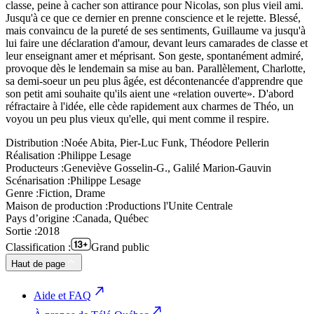
classe, peine à cacher son attirance pour Nicolas, son plus vieil ami.
Jusqu'à ce que ce dernier en prenne conscience et le rejette. Blessé,
mais convaincu de la pureté de ses sentiments, Guillaume va jusqu'à
lui faire une déclaration d'amour, devant leurs camarades de classe et
leur enseignant amer et méprisant. Son geste, spontanément admiré,
provoque dès le lendemain sa mise au ban. Parallèlement, Charlotte,
sa demi-soeur un peu plus âgée, est décontenancée d'apprendre que
son petit ami souhaite qu'ils aient une «relation ouverte». D'abord
réfractaire à l'idée, elle cède rapidement aux charmes de Théo, un
voyou un peu plus vieux qu'elle, qui ment comme il respire.
Distribution :
Noée Abita, Pier-Luc Funk, Théodore Pellerin
Réalisation :
Philippe Lesage
Producteurs :
Geneviève Gosselin-G., Galilé Marion-Gauvin
Scénarisation :
Philippe Lesage
Genre :
Fiction, Drame
Maison de production :
Productions l'Unite Centrale
Pays d’origine :
Canada, Québec
Sortie :
2018
Classification :
Grand public
Haut de page
Aide et FAQ