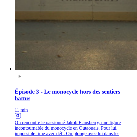
Épisode 3 - Le monocycle hors des sentiers
battus
11 min
On rencontre le passionné Jakob Flansberry, une figure
incontournable du monocycle en Outaouais. Pour lui,
impossible rime avec défi. On plonge avec lui dans les