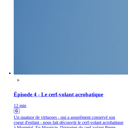
Épisode 4 - Le cerf-volant acrobatique
12 min
Un quatuor de virtuoses - qui a assurément conservé son
coeur d'enfant - nous fait découvrir le cerf-volant acrobatique
à Montréal. En Mauricie, l'historien du cerf-volant Pierre