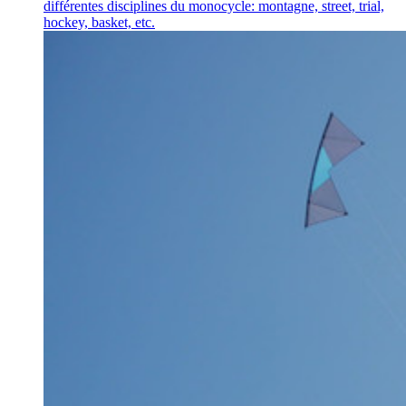
différentes disciplines du monocycle: montagne, street, trial,
hockey, basket, etc.