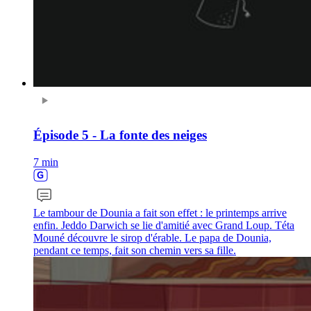
Épisode 5 - La fonte des neiges
7 min
Le tambour de Dounia a fait son effet : le printemps arrive
enfin. Jeddo Darwich se lie d'amitié avec Grand Loup. Téta
Mouné découvre le sirop d'érable. Le papa de Dounia,
pendant ce temps, fait son chemin vers sa fille.