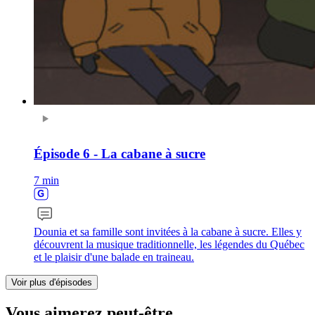
Épisode 6 - La cabane à sucre
7 min
Dounia et sa famille sont invitées à la cabane à sucre. Elles y
découvrent la musique traditionnelle, les légendes du Québec
et le plaisir d'une balade en traineau.
Voir plus d'épisodes
Vous aimerez peut-être