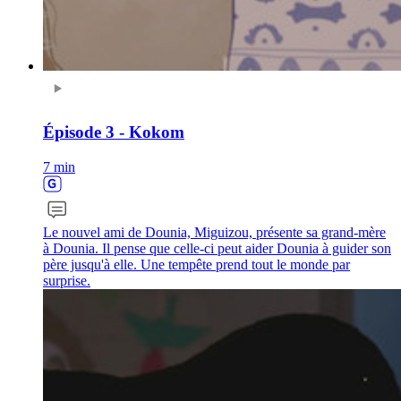
Épisode 3 - Kokom
7 min
Le nouvel ami de Dounia, Miguizou, présente sa grand-mère
à Dounia. Il pense que celle-ci peut aider Dounia à guider son
père jusqu'à elle. Une tempête prend tout le monde par
surprise.