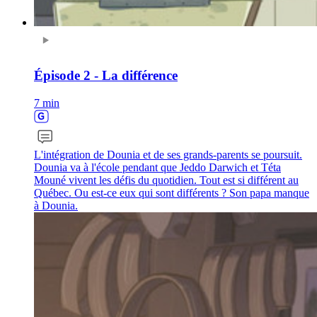
Épisode 2 - La différence
7 min
L'intégration de Dounia et de ses grands-parents se poursuit.
Dounia va à l'école pendant que Jeddo Darwich et Téta
Mouné vivent les défis du quotidien. Tout est si différent au
Québec. Ou est-ce eux qui sont différents ? Son papa manque
à Dounia.