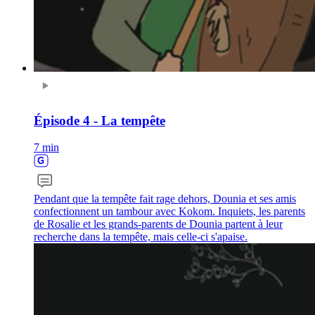
Épisode 4 - La tempête
7 min
Pendant que la tempête fait rage dehors, Dounia et ses amis
confectionnent un tambour avec Kokom. Inquiets, les parents
de Rosalie et les grands-parents de Dounia partent à leur
recherche dans la tempête, mais celle-ci s'apaise.