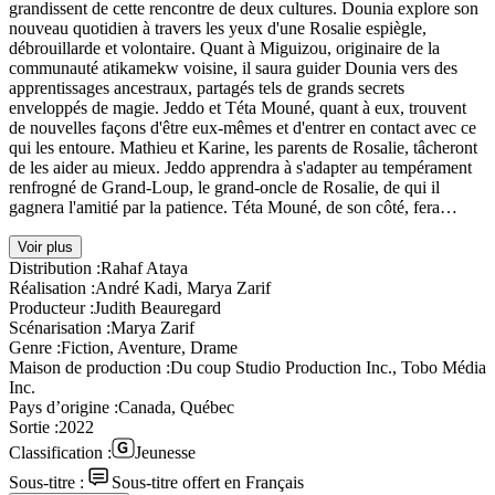
grandissent de cette rencontre de deux cultures. Dounia explore son
nouveau quotidien à travers les yeux d'une Rosalie espiègle,
débrouillarde et volontaire. Quant à Miguizou, originaire de la
communauté atikamekw voisine, il saura guider Dounia vers des
apprentissages ancestraux, partagés tels de grands secrets
enveloppés de magie. Jeddo et Téta Mouné, quant à eux, trouvent
de nouvelles façons d'être eux-mêmes et d'entrer en contact avec ce
qui les entoure. Mathieu et Karine, les parents de Rosalie, tâcheront
de les aider au mieux. Jeddo apprendra à s'adapter au tempérament
renfrogné de Grand-Loup, le grand-oncle de Rosalie, de qui il
gagnera l'amitié par la patience. Téta Mouné, de son côté, fera…
Voir plus
Distribution :
Rahaf Ataya
Réalisation :
André Kadi, Marya Zarif
Producteur :
Judith Beauregard
Scénarisation :
Marya Zarif
Genre :
Fiction, Aventure, Drame
Maison de production :
Du coup Studio Production Inc., Tobo Média
Inc.
Pays d’origine :
Canada, Québec
Sortie :
2022
Classification :
Jeunesse
Sous-titre :
Sous-titre offert en Français