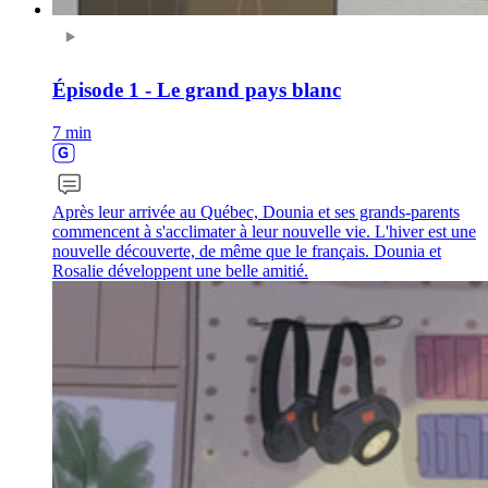
Épisode 1 - Le grand pays blanc
7 min
Après leur arrivée au Québec, Dounia et ses grands-parents
commencent à s'acclimater à leur nouvelle vie. L'hiver est une
nouvelle découverte, de même que le français. Dounia et
Rosalie développent une belle amitié.