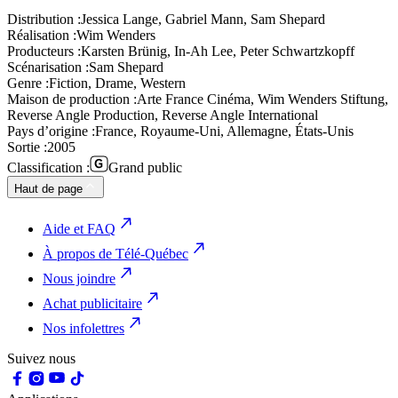
Distribution :
Jessica Lange, Gabriel Mann, Sam Shepard
Réalisation :
Wim Wenders
Producteurs :
Karsten Brünig, In-Ah Lee, Peter Schwartzkopff
Scénarisation :
Sam Shepard
Genre :
Fiction, Drame, Western
Maison de production :
Arte France Cinéma, Wim Wenders Stiftung,
Reverse Angle Production, Reverse Angle International
Pays d’origine :
France, Royaume-Uni, Allemagne, États-Unis
Sortie :
2005
Classification :
Grand public
Haut de page
Aide et FAQ
À propos de Télé-Québec
Nous joindre
Achat publicitaire
Nos infolettres
Suivez nous