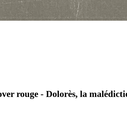
over rouge
-
Dolorès, la malédict