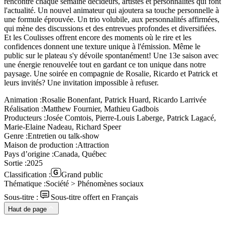
rencontre chaque semaine décideurs, artistes et personnalités qui font
l'actualité. Un nouvel animateur qui ajoutera sa touche personnelle à
une formule éprouvée. Un trio volubile, aux personnalités affirmées,
qui mène des discussions et des entrevues profondes et diversifiées.
Et les Coulisses offrent encore des moments où le rire et les
confidences donnent une texture unique à l'émission. Même le
public sur le plateau s'y dévoile spontanément! Une 13e saison avec
une énergie renouvelée tout en gardant ce ton unique dans notre
paysage. Une soirée en compagnie de Rosalie, Ricardo et Patrick et
leurs invités? Une invitation impossible à refuser.
Animation :
Rosalie Bonenfant, Patrick Huard, Ricardo Larrivée
Réalisation :
Matthew Fournier, Mathieu Gadbois
Producteurs :
Josée Comtois, Pierre-Louis Laberge, Patrick Lagacé,
Marie-Elaine Nadeau, Richard Speer
Genre :
Entretien ou talk-show
Maison de production :
Attraction
Pays d’origine :
Canada, Québec
Sortie :
2025
Classification :
Grand public
Thématique :
Société > Phénomènes sociaux
Sous-titre :
Sous-titre offert en Français
Haut de page