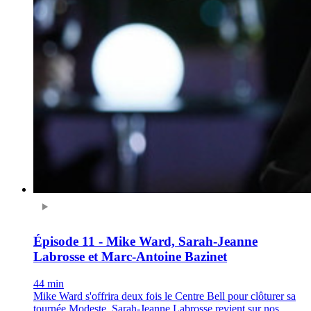
Épisode 11 - Mike Ward, Sarah-Jeanne
Labrosse et Marc-Antoine Bazinet
44 min
Mike Ward s'offrira deux fois le Centre Bell pour clôturer sa
tournée Modeste. Sarah-Jeanne Labrosse revient sur nos