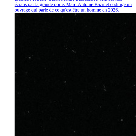
écrans par la grande porte. Marc-Antoine Bazinet codirige un
ouvrage qui parle de ce qu'est être un homme en 2026.