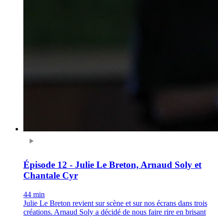
Épisode 12 - Julie Le Breton, Arnaud Soly et
Chantale Cyr
44 min
Julie Le Breton revient sur scène et sur nos écrans dans trois
créations. Arnaud Soly a décidé de nous faire rire en brisant