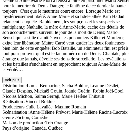
Même si Anne-Marie Fiori a réussi à faire emprisonner Mario Sensei
pour le meurtre de Denis Danger, le fantôme de ce dernier la hante
toujours. C'est que le meurtrier court encore. Lorsque Mario est
mystérieusement libéré, Anne-Marie et sa fidèle alliée Kim Hadad
relancent l'enquête. Rapidement, les soupçons et les suspects se
multiplient¿: Nathalie, la mère d'Anne-Marie, cache des détails de
son accouchement, survenu le jour de la mort de Denis; Mario
Sensei qui s'est lié d'amitié avec les prisonniers Killer et Murderer,
exige leur libération; Maître Carré veut garder les deux fouineuses
bien loin de cette enquête; Bob Bataille, un admirateur fini est prêt à
tout pour prouver qu'il est le fan numéro un de Denis; Chantale, plus
étrange que jamais, dévoile ses dons de sorcellerie. Les révélations
et les batailles s'enchaînent en rapprochant toujours Anne-Marie de
la vérité.…
Voir plus
Distribution :
Lamia Benhacine, Sacha Bolduc, Léanne Désilet,
Claude Despins, Mickaël Gouin, Joanie Guérin, Robin Joël-Cool,
Nicolas Michon, Salma Serraji, Marie-Hélène Thibault
Réalisation :
Vincent Bolduc
Producteurs :
Julie Lavallée, Maxime Romain
Scénarisation :
Anne-Hélène Prévost, Marie-Hélène Racine-Lacroix
Genre :
Fiction, Comédie
Maison de production :
Trio Orange
Pays d’origine :
Canada, Québec