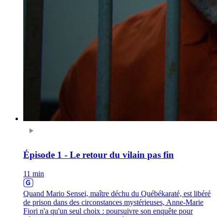
Épisode 1 - Le retour du vilain pas fin
11 min
Quand Mario Sensei, maître déchu du Québékaraté, est libéré
de prison dans des circonstances mystérieuses, Anne-Marie
Fiori n'a qu'un seul choix : poursuivre son enquête pour