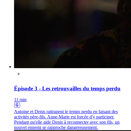
Épisode 3 - Les retrouvailles du temps perdu
11 min
Antoine et Denis rattrapent le temps perdu en faisant des
activités père-fils. Anne-Marie est forcée d'y participer.
Pendant qu'elle aide Denis à reconnecter avec son fils, un
nouvel ennemi se rapproche dangereusement.