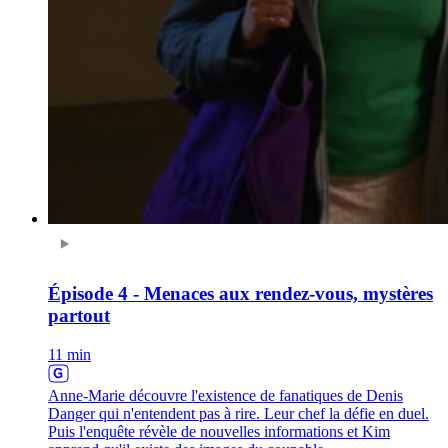
Épisode 4 - Menaces aux rendez-vous, mystères
partout
11 min
Anne-Marie découvre l'existence de fanatiques de Denis
Danger qui n'entendent pas à rire. Leur chef la défie en duel.
Puis l'enquête révèle de nouvelles informations et Kim