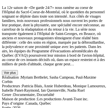
La 12e saison de «De garde 24/7» nous ramène au coeur de
l'Hôpital du Sacré-Coeur-de-Montréal, où le quotidien du personnel
soignant se déploie dans toute son intensité. Aux côtés de visages
familiers, trois nouveaux professionnels nous ouvrent les portes de
leur pratique, dont la physiatrie, une spécialité encore méconnue, au
carrefour de la réadaptation et du retour à la vie. La série nous
transporte également à l'Hôpital de Saint-Georges, en Beauce, où
anciens et nouveaux protagonistes témoignent d'une réalité bien
différente : celle des soins en région, marquée par la débrouillardise,
la polyvalence et une proximité unique avec les patients. Dans les
airs, les équipes du Programme d'évacuations aéromédicales du
Québec (EVAQ) poursuivent leur mission à bord de l'avion-hôpital,
au coeur de ces instants décisifs où, dans un espace restreint et à des
milliers de pieds d'altitude, chaque geste peut…
Voir plus
Réalisation :
Myriam Berthelet, Sasha Campeau, Paul-Maxime
Corbin
Producteurs :
Patricia Blais, Annie Huberdeau, Monique Lamoureux,
Isabelle Panet-Raymond, Ian Quenneville, Nadia Ruel
Genre :
Documentaire, Docuréalité
Maison de production :
Les productions Avanti-Toast inc.
Pays d’origine :
Canada, Québec
Sortie :
2026