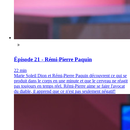
Épisode 21 - Rémi-Pierre Paquin
22 min
Marie Soleil Dion et Rémi-Pierre Paquin découvrent ce qui se
produit dans le corps en une minute et que le cerveau ne réagit
pas toujours en temps réel. Rémi-Pierre aime se faire l'avocat
du diable, il apprend que ce n'est pas seulement négatif!