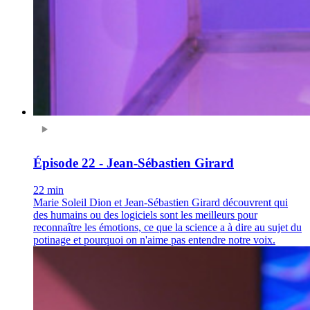
Épisode 22 - Jean-Sébastien Girard
22 min
Marie Soleil Dion et Jean-Sébastien Girard découvrent qui
des humains ou des logiciels sont les meilleurs pour
reconnaître les émotions, ce que la science a à dire au sujet du
potinage et pourquoi on n'aime pas entendre notre voix.