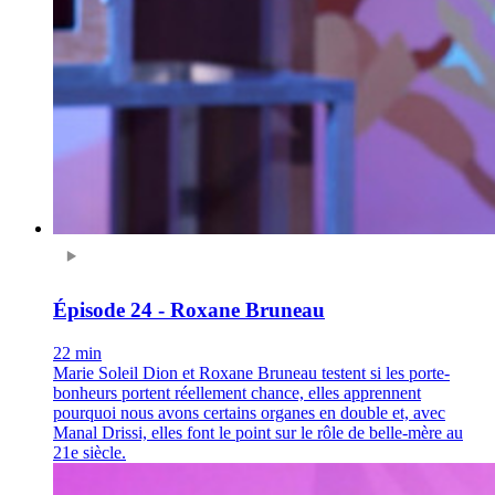
Épisode 24 - Roxane Bruneau
22 min
Marie Soleil Dion et Roxane Bruneau testent si les porte-
bonheurs portent réellement chance, elles apprennent
pourquoi nous avons certains organes en double et, avec
Manal Drissi, elles font le point sur le rôle de belle-mère au
21e siècle.