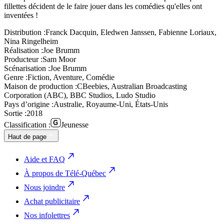
fillettes décident de le faire jouer dans les comédies qu'elles ont
inventées !
Distribution :
Franck Dacquin, Eledwen Janssen, Fabienne Loriaux,
Nina Ringelheim
Réalisation :
Joe Brumm
Producteur :
Sam Moor
Scénarisation :
Joe Brumm
Genre :
Fiction, Aventure, Comédie
Maison de production :
CBeebies, Australian Broadcasting
Corporation (ABC), BBC Studios, Ludo Studio
Pays d’origine :
Australie, Royaume-Uni, États-Unis
Sortie :
2018
Classification :
Jeunesse
Haut de page
Aide et FAQ
À propos de Télé-Québec
Nous joindre
Achat publicitaire
Nos infolettres