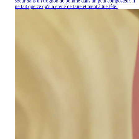
soeur dans un trognon de pomme dans un petit composteur. Il
ne fait que ce qu'il a envie de faire et ment à tue-tête!