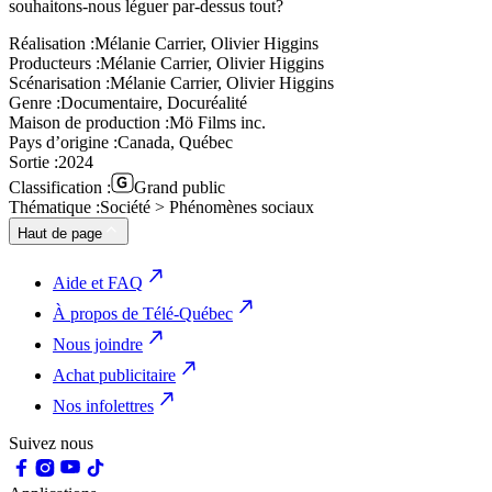
souhaitons-nous léguer par-dessus tout?
Réalisation :
Mélanie Carrier, Olivier Higgins
Producteurs :
Mélanie Carrier, Olivier Higgins
Scénarisation :
Mélanie Carrier, Olivier Higgins
Genre :
Documentaire, Docuréalité
Maison de production :
Mö Films inc.
Pays d’origine :
Canada, Québec
Sortie :
2024
Classification :
Grand public
Thématique :
Société > Phénomènes sociaux
Haut de page
Aide et FAQ
À propos de Télé-Québec
Nous joindre
Achat publicitaire
Nos infolettres
Suivez nous