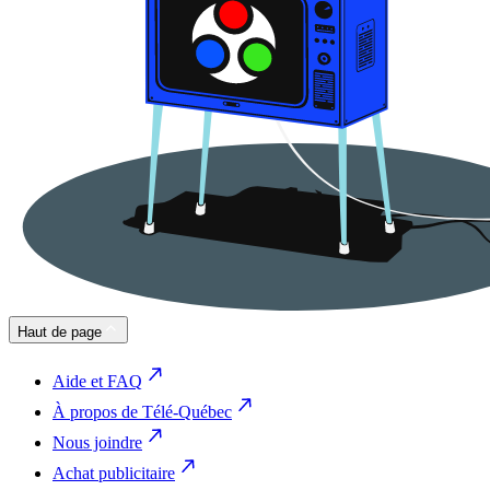
Haut de page
Aide et FAQ
À propos de Télé-Québec
Nous joindre
Achat publicitaire