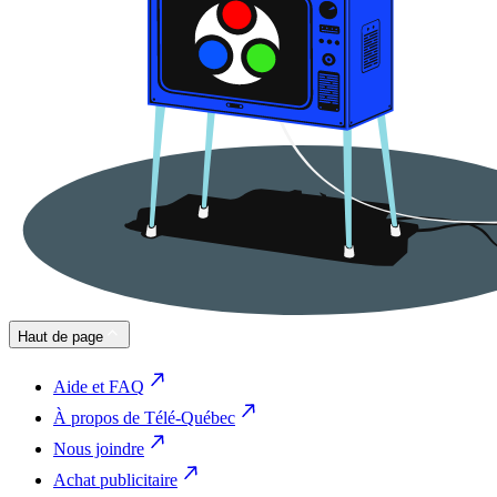
Haut de page
Aide et FAQ
À propos de Télé-Québec
Nous joindre
Achat publicitaire