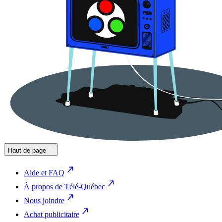
Haut de page
Aide et FAQ
À propos de Télé-Québec
Nous joindre
Achat publicitaire