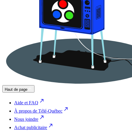
Haut de page
Aide et FAQ
À propos de Télé-Québec
Nous joindre
Achat publicitaire