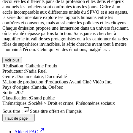
découvre les différents pans de la profession et les défis et enjeux
auxquels les policiers sont confrontés tous les jours. Grâce à un
accès incomparable aux différentes unités du SPVQ et à ses agents,
la série documentaire explore les rapports humains entre les
confrères et consoeurs, mais aussi entre les policiers et les citoyens.
Chaque émission propose une immersion dans un univers fascinant,
où la réalité dépasse parfois la fiction. Sans jamais chercher à
magnifier le travail de ses protagonistes ou à les cantonner dans des
rôles de superhéros invincibles, la série cherche avant tout à mettre
l'humain à l'écran. Celui qui vit des émotions, malgré la…
Voir plus
Réalisation :
Catherine Proulx
Producteur :
Nadia Ruel
Genre :
Documentaire, Docuréalité
Maison de production :
Productions Avanti Ciné Vidéo Inc.
Pays d’origine :
Canada, Québec
Sortie :
2021
Classification :
Grand public
Thématiques :
Société > Droit et crime, Phénomènes sociaux
Sous-titre :
Sous-titre offert en Français
Haut de page
Aide et FAQ