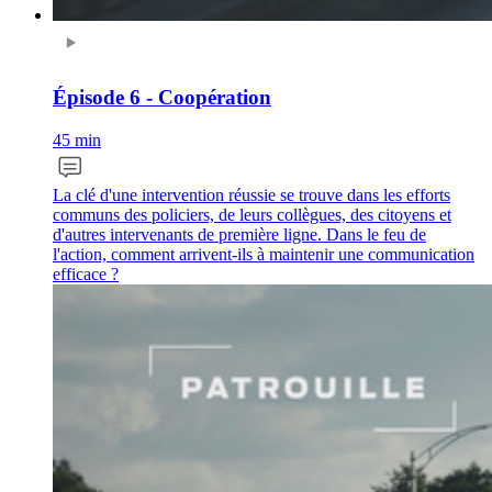
Épisode 6 - Coopération
45 min
La clé d'une intervention réussie se trouve dans les efforts
communs des policiers, de leurs collègues, des citoyens et
d'autres intervenants de première ligne. Dans le feu de
l'action, comment arrivent-ils à maintenir une communication
efficace ?